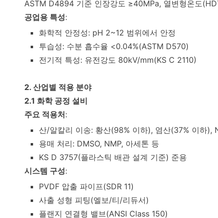
ASTM D4894 기준 인장강도 ≥40MPa, 열변형온도(HDT)
공업용 특성
:
화학적 안정성: pH 2~12 범위에서 안정
투습성: 수분 흡수율 <0.04%(ASTM D570)
전기적 특성: 유전강도 80kV/mm(KS C 2110)
2. 산업별 적용 분야
2.1 화학 공정 설비
주요 적용처
:
산/알칼리 이송: 황산(98% 이하), 염산(37% 이하), 
용매 처리: DMSO, NMP, 아세톤 등
KS D 3757(플라스틱 배관 설계 기준) 준용
시스템 구성
:
PVDF 압출 파이프(SDR 11)
사출 성형 피팅(엘보/티/리듀서)
플랜지 연결형 밸브(ANSI Class 150)