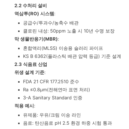
2.2 수처리 설비
역삼투(RO) 시스템
:
공급수/투과수/농축수 배관
클로린 내성: 50ppm 노출 시 10년 수명 보장
막 생물반응기(MBR)
:
혼합액리(MLSS) 이송용 슬러리 파이프
KS B 6362(플라스틱 배관 압력 등급) 기준 설계
2.3 식음료 산업
위생 설계 기준
:
FDA 21 CFR 177.2510 준수
Ra ≤0.8μm(전해연마 표면 처리)
3-A Sanitary Standard 인증
적용 예시
:
유제품: 우유/크림 이송 라인
음료: 탄산음료 pH 2.5 환경 하중 시험 통과