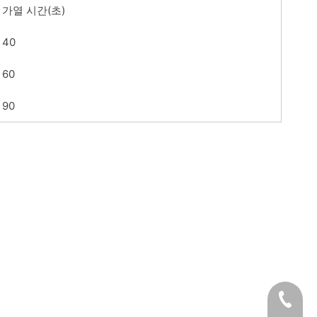
가열 시간(초)
40
60
90
+86-19