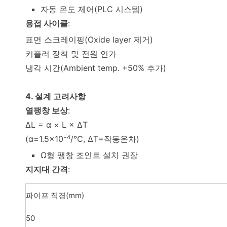
자동 온도 제어(PLC 시스템)
용접 사이클
:
표면 스크레이핑(Oxide layer 제거)
커플러 장착 및 전원 인가
냉각 시간(Ambient temp. +50% 추가)
4. 설계 고려사항
열팽창 보상
:
ΔL = α × L × ΔT
(α=1.5×10⁻⁴/℃, ΔT=작동온차)
Ω형 팽창 조인트 설치 권장
지지대 간격
:
파이프 직경(mm)
50