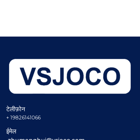
टेलीफ़ोन
+ 19826141066
ईमेल